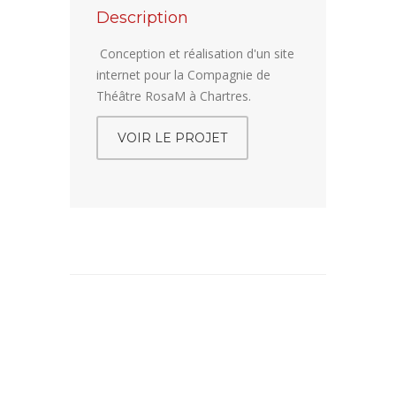
Description
Conception et réalisation d'un site
internet pour la Compagnie de
Théâtre RosaM à Chartres.
VOIR LE PROJET
C
I
E
R
O
S
A
M