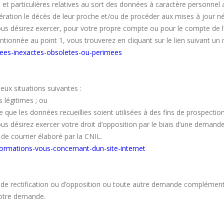
et particulières relatives au sort des données à caractère personnel a
ation le décès de leur proche et/ou de procéder aux mises à jour né
 désirez exercer, pour votre propre compte ou pour le compte de l’u
ntionnée au point 1, vous trouverez en cliquant sur le lien suivant un
onnees-inexactes-obsoletes-ou-perimees
deux situations suivantes :
s légitimes ; ou
 ce que les données recueillies soient utilisées à des fins de prospecti
désirez exercer votre droit d’opposition par le biais d’une demande 
 de courrier élaboré par la CNIL.
nformations-vous-concernant-dun-site-internet
e rectification ou d’opposition ou toute autre demande complémentai
votre demande.