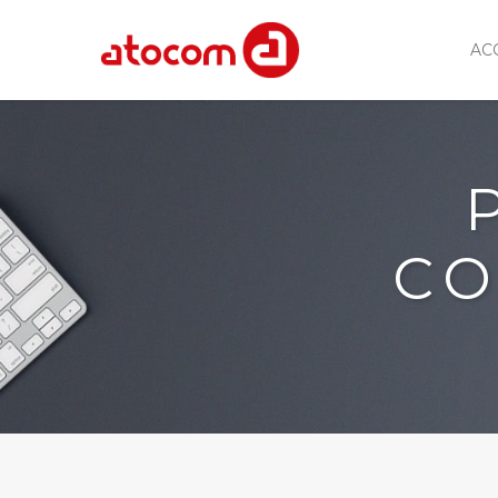
AC
CO