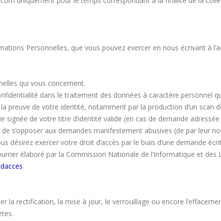
m uniquement pour le temps correspondant à la finalité de la collecte
mations Personnelles, que vous pouvez exercer en nous écrivant à l’
nelles qui vous concernent.
confidentialité dans le traitement des données à caractère personnel
a preuve de votre identité, notamment par la production d’un scan de 
 signée de votre titre d’identité valide (en cas de demande adressée p
t, de s’opposer aux demandes manifestement abusives (de par leur nom
 désirez exercer votre droit d’accès par le biais d’une demande écri
ourrier élaboré par la Commission Nationale de l’Informatique et des Li
t-dacces
nder la rectification, la mise à jour, le verrouillage ou encore l’effac
ètes.