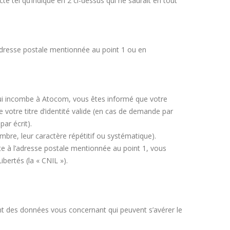
 tel qu’indiqué en 2 ci-dessus qui ne saurait en tout
adresse postale mentionnée au point 1 ou en
 qui incombe à Atocom, vous êtes informé que votre
votre titre d’identité valide (en cas de demande par
ar écrit).
bre, leur caractère répétitif ou systématique).
te à l’adresse postale mentionnée au point 1, vous
bertés (la « CNIL »).
ement des données vous concernant qui peuvent s’avérer le