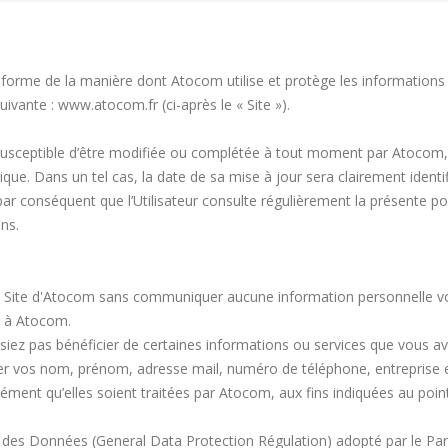
s informe de la manière dont Atocom utilise et protège les information
suivante : www.atocom.fr (ci-après le « Site »).
est susceptible d’être modifiée ou complétée à tout moment par Atoc
gique. Dans un tel cas, la date de sa mise à jour sera clairement identi
 par conséquent que l’Utilisateur consulte régulièrement la présente poli
ns.
r le Site d'Atocom sans communiquer aucune information personnelle 
s à Atocom.
siez pas bénéficier de certaines informations ou services que vous a
 vos nom, prénom, adresse mail, numéro de téléphone, entreprise et 
ent qu’elles soient traitées par Atocom, aux fins indiquées au point 2
es Données (General Data Protection Régulation) adopté par le Parle