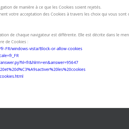
gation de manière à ce que les Cookies soient rejetés.
nt votre acceptation des Cookies à travers les choix qui vous sont of
ation de chaque navigateur est différente. Elle est décrite dans le me
re de Cookies :
/fr-FR/windows-vista/Block-or-allow-cookies
cale=fr_FR
n/answer.py?hl=fr&hlrm=en&answer=95647
iver%20et%20d%C3%A9sactiver%20les%20cookies
cookies.html