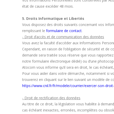
Vos Informations Personnelles sont conservées par Atoco
état de cause excéder 48 mois.
5. Droits Informatique et Libertés
Vous disposez des droits suivants concernant vos Infor
remplissant le
formulaire de contact
.
- Droit d’accès et de communication des données
Vous avez la faculté d’accéder aux Informations Person
Cependant, en raison de l’obligation de sécurité et de 
demande sera traitée sous réserve que vous rapportiez l
notre formulaire électronique dédié) ou d’une photocopie
Atocom vous informe qu’il sera en droit, le cas échéan
Pour vous aider dans votre démarche, notamment si vous
trouverez en cliquant sur le lien suivant un modèle de c
https://www.cnil.fr/fr/modele/courrier/exercer-son-droi
- Droit de rectification des données
Au titre de ce droit, la législation vous habilite à dema
cas échéant inexactes, erronées, incomplètes ou obsol